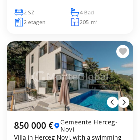
2 SZ
4 Bad
2 etagen
205 m²
Gemeente Herceg-
850 000 €
Novi
Villa in Herceg Novi, with a swimming