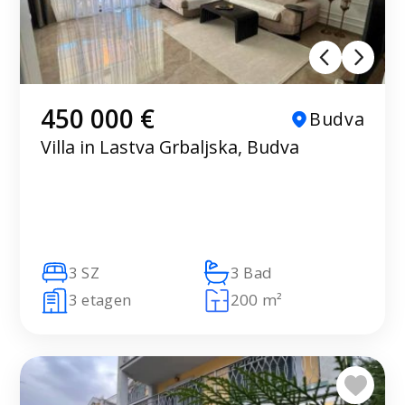
450 000 €
Budva
Villa in Lastva Grbaljska, Budva
3 SZ
3 Bad
3 etagen
200 m²