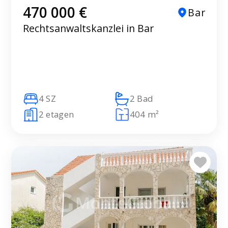
470 000 €
Bar
Rechtsanwaltskanzlei in Bar
4 SZ
2 Bad
2 etagen
404 m²