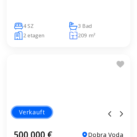
4 SZ
3 Bad
2 etagen
209 m²
Verkauft
500 000 €
Dobra Voda