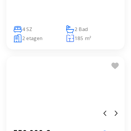
4 SZ
2 Bad
2 etagen
185 m²