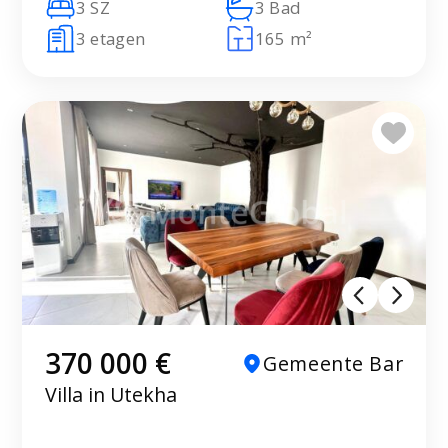
3 SZ
3 Bad
3 etagen
165 m²
370 000 €
Gemeente Bar
Villa in Utekha