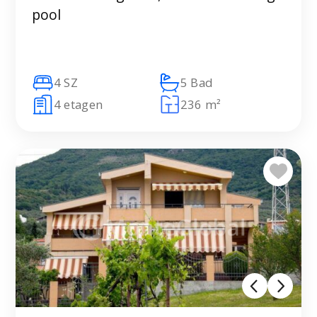
pool
4 SZ
5 Bad
4 etagen
236 m²