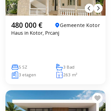
480 000 €
Gemeente Kotor
Haus in Kotor, Prcanj
5 SZ
3 Bad
3 etagen
263 m²