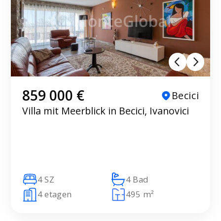
859 000 €
Becici
Villa mit Meerblick in Becici, Ivanovici
4 SZ
4 Bad
4 etagen
495 m²