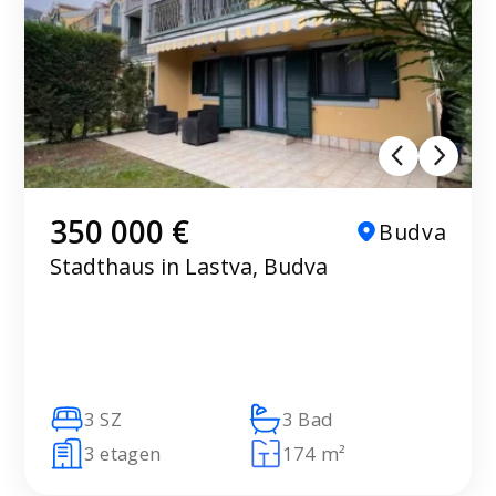
350 000 €
Budva
Stadthaus in Lastva, Budva
3 SZ
3 Bad
3 etagen
174 m²