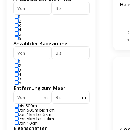
Haus
1
2
3
4
2
5
6
1
Anzahl der Badezimmer
1
2
3
4
5
6
Entfernung zum Meer
m
m
bis 500m
von 500m bis 1km
von 1km bis 5km
von 5km bis 10km
von 10km
Eigenschaften