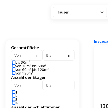
Häuser
Insges
Gesamtfläche
m
m
bis 30m²
von 30m² bis 60m²
von 60m² bis 120m²
von 120m²
Anzahl der Etagen
1
2
3
4
130
Anzahl der Schlafzimmer