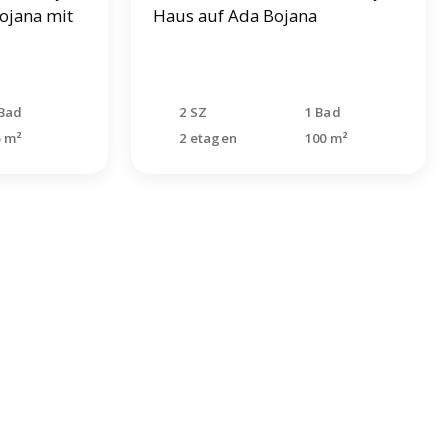
Bojana mit
Haus auf Ada Bojana
 Bad
2 SZ
1 Bad
5 m²
2 etagen
100 m²