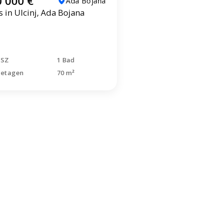
 000 €
Ada Bojana
 in Ulcinj, Ada Bojana
 SZ
1 Bad
 etagen
70 m²