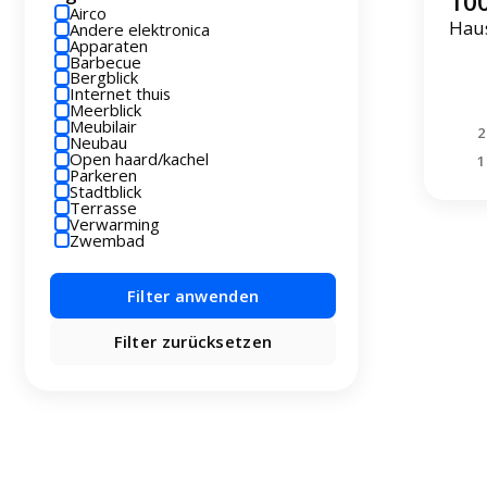
100
Airco
Haus
Andere elektronica
Apparaten
Barbecue
Bergblick
Internet thuis
Meerblick
Meubilair
2
Neubau
Open haard/kachel
1
Parkeren
Stadtblick
Terrasse
Verwarming
Zwembad
Filter anwenden
Filter zurücksetzen