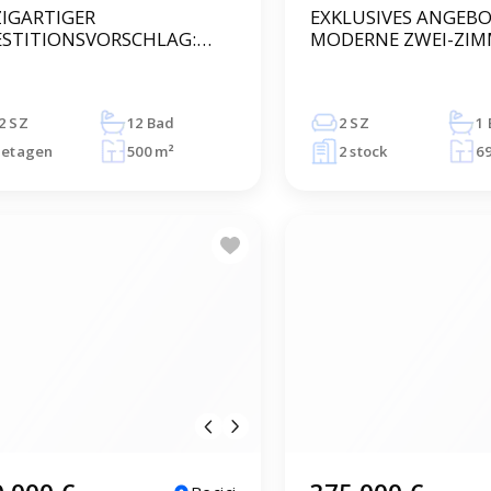
ZIGARTIGER
EXKLUSIVES ANGEBO
ESTITIONSVORSCHLAG:
MODERNE ZWEI-ZIM
thotel in Utekha
WOHNUNG IN EINE
WOHNANBAU | LAS
GRBALSKA, BUDVA
2 SZ
12 Bad
2 SZ
1
 etagen
500 m²
2 stock
6