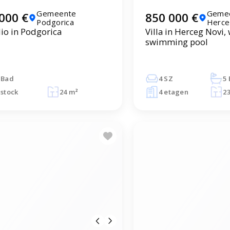
Gemeente
Geme
000 €
850 000 €
Podgorica
Herce
io in Podgorica
Villa in Herceg Novi, 
swimming pool
 Bad
4 SZ
5
 stock
24 m²
4 etagen
2