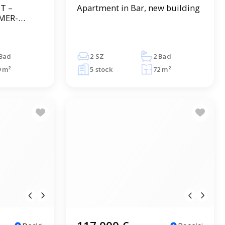
T –
Apartment in Bar, new building
MER-
M NEUEN
TVA-
 Bad
2 SZ
2 Bad
9 m²
5 stock
72 m²