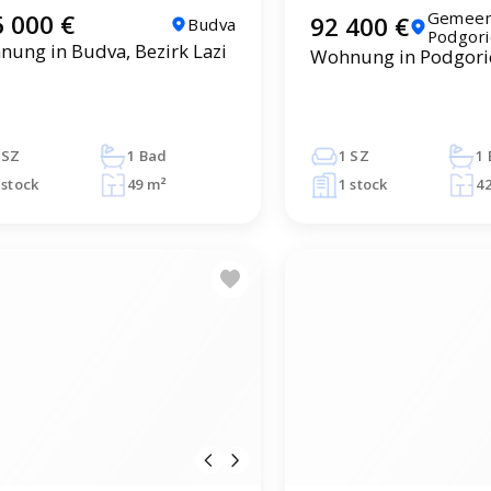
Gemeen
 000 €
92 400 €
Budva
Podgori
ung in Budva, Bezirk Lazi
Wohnung in Podgori
 SZ
1 Bad
1 SZ
1
 stock
49 m²
1 stock
4