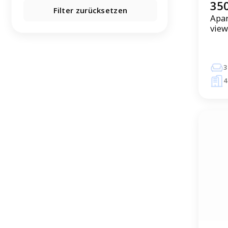
350
Filter zurücksetzen
Apar
view
3
4