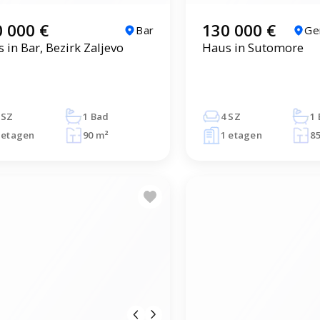
 000 €
130 000 €
Bar
Ge
 in Bar, Bezirk Zaljevo
Haus in Sutomore
 SZ
1 Bad
4 SZ
1
 etagen
90 m²
1 etagen
8