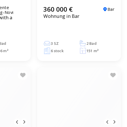
ente
360 000 €
Bar
g-Novi
Wohnung in Bar
with a
 Bad
3 SZ
2 Bad
36 m²
6 stock
151 m²