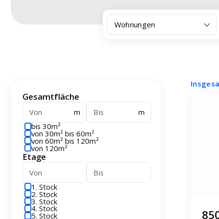
Wohnungen
Insges
Gesamtfläche
m
m
bis 30m²
von 30m² bis 60m²
von 60m² bis 120m²
von 120m²
Etage
1. Stock
2. Stock
3. Stock
4. Stock
850
5. Stock