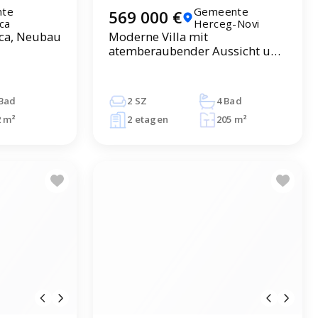
te
Gemeente
569 000 €
ca
Herceg-Novi
ca, Neubau
Moderne Villa mit
atemberaubender Aussicht und
privatem Pool in Herceg Novi
 Bad
2 SZ
4 Bad
2 m²
2 etagen
205 m²