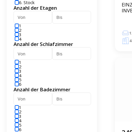
6. Stock
EIN
Anzahl der Etagen
INV
Apar
1
2
1
3
4
4
Anzahl der Schlafzimmer
1
2
3
4
5
6
Anzahl der Badezimmer
1
2
3
4
5
6