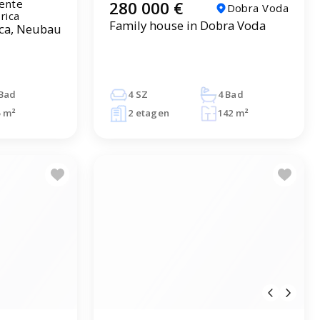
ente
280 000 €
Dobra Voda
rica
Family house in Dobra Voda
ca, Neubau
 Bad
4 SZ
4 Bad
5 m²
2 etagen
142 m²