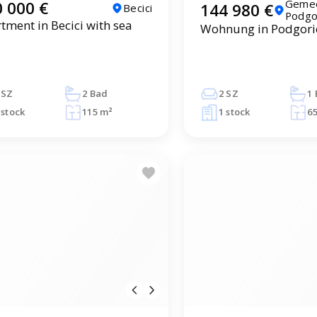
Geme
 000 €
144 980 €
Becici
Podgo
tment in Becici with sea
Wohnung in Podgori
 SZ
2 Bad
2 SZ
1
 stock
115 m²
1 stock
6