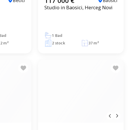
117 000 €
Becici
Baosici
Studio in Baosici, Herceg Novi
 Bad
1 Bad
12 m²
2 stock
37 m²