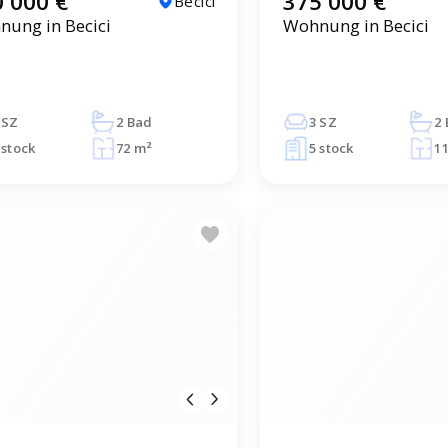
 000 €
375 000 €
Becici
ung in Becici
Wohnung in Becici
 SZ
2 Bad
3 SZ
2
 stock
72 m²
5 stock
1