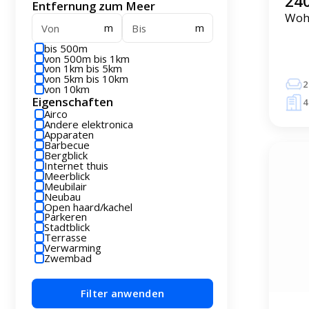
240
Entfernung zum Meer
Wohn
m
m
bis 500m
von 500m bis 1km
von 1km bis 5km
von 5km bis 10km
2
von 10km
Eigenschaften
4
Airco
Andere elektronica
Apparaten
Barbecue
Bergblick
Internet thuis
Meerblick
Meubilair
Neubau
Open haard/kachel
Parkeren
Stadtblick
Terrasse
Verwarming
Zwembad
Filter anwenden