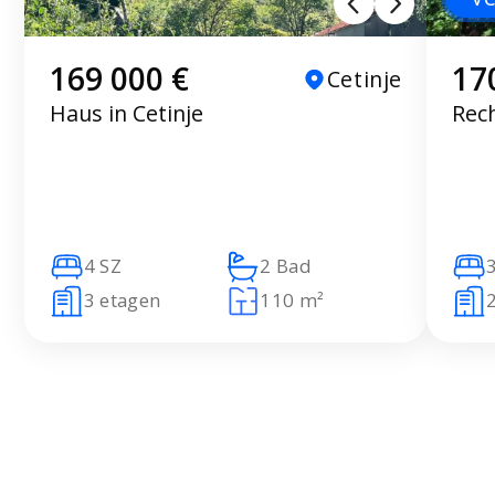
169 000 €
17
Cetinje
Haus in Cetinje
Rec
4 SZ
2 Bad
3 etagen
110 m²