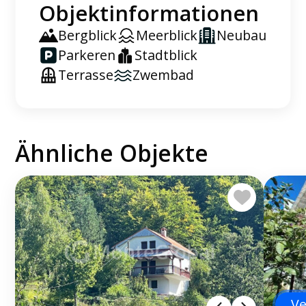
Objektinformationen
Bergblick
Meerblick
Neubau
Parkeren
Stadtblick
Terrasse
Zwembad
Ähnliche Objekte
Ve