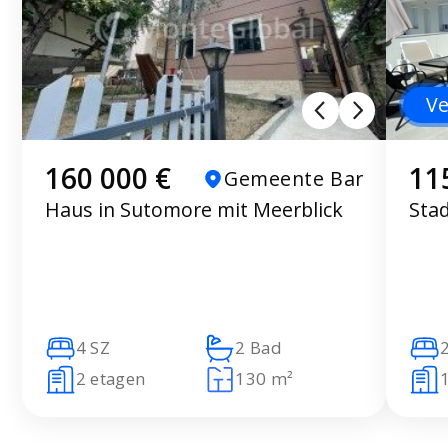
Ve
160 000 €
11
Gemeente Bar
Haus in Sutomore mit Meerblick
Sta
4 SZ
2 Bad
2 etagen
130 m²