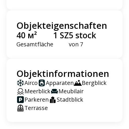
Objekteigenschaften
40 м²
1 SZ
5 stock
Gesamtfläche
von 7
Objektinformationen
Airco
Apparaten
Bergblick
Meerblick
Meubilair
Parkeren
Stadtblick
Terrasse