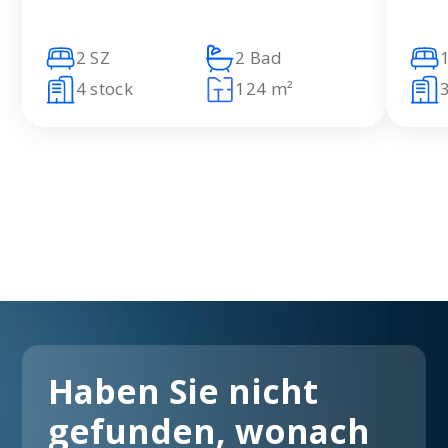
2 SZ
2 Bad
4 stock
124 m²
3
Haben Sie nicht
gefunden, wonach