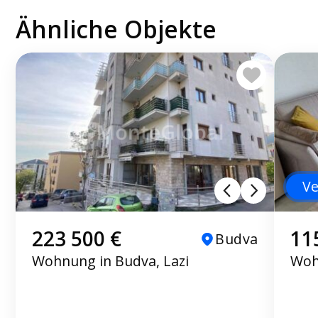
Ähnliche Objekte
Ve
223 500 €
11
Budva
Wohnung in Budva, Lazi
Woh