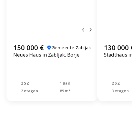
150 000 €
130 000 
Gemeente Zabljak
Neues Haus in Zabljak, Borje
Stadthaus i
2 SZ
1 Bad
2 SZ
2 etagen
89 m²
3 etagen