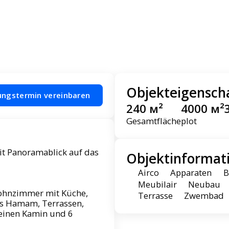
Objekteigensch
ungstermin vereinbaren
240 м²
4000 м²
Gesamtfläche
plot
it Panoramablick auf das
Objektinformat
Airco
Apparaten
B
Meubilair
Neubau
Wohnzimmer mit Küche,
Terrasse
Zwembad
es Hamam, Terrassen,
 einen Kamin und 6