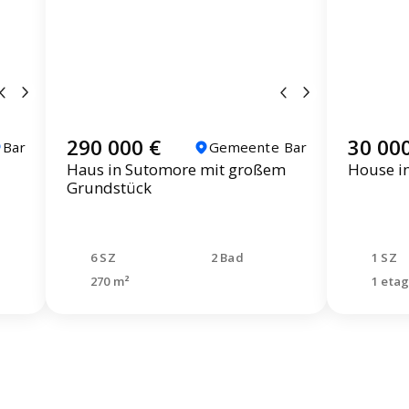
290 000 €
30 00
Bar
Gemeente Bar
Haus in Sutomore mit großem
House i
Grundstück
6 SZ
2 Bad
1 SZ
270 m²
1 eta