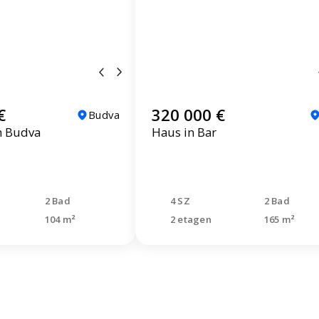
€
320 000 €
Budva
n Budva
Haus in Bar
2 Bad
4 SZ
2 Bad
104 m²
2 etagen
165 m²