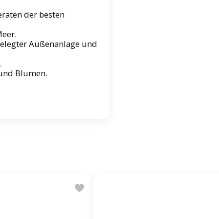
eräten der besten
Meer.
gelegter Außenanlage und
.
 und Blumen.