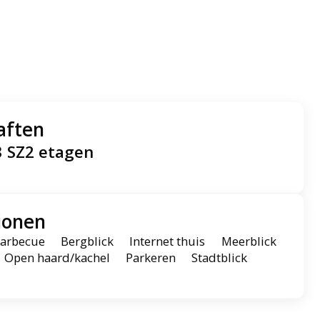
aften
3 SZ
2 etagen
ionen
arbecue
Bergblick
Internet thuis
Meerblick
Open haard/kachel
Parkeren
Stadtblick