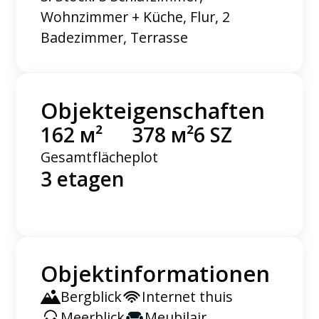
Wohnzimmer + Küche, Flur, 2
Badezimmer, Terrasse
Objekteigenschaften
162 м²
378 м²
6 SZ
Gesamtfläche
plot
3 etagen
Objektinformationen
Bergblick
Internet thuis
Meerblick
Meubilair