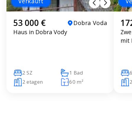
Verkauft
Ve
53 000 €
17
Dobra Voda
Haus in Dobra Vody
Zwe
mit 
2 SZ
1 Bad
2 etagen
60 m²