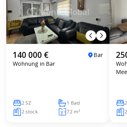
140 000 €
25
Bar
Wohnung in Bar
Wohn
Mee
2 SZ
1 Bad
2 stock
72 m²
2