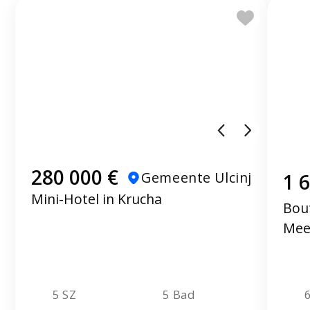
280 000 €
Gemeente Ulcinj
1 
Mini-Hotel in Krucha
Bout
Mee
5 SZ
5 Bad