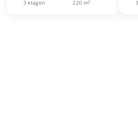
3 etagen
220 m²
Haben Sie nicht
gefunden, wonach
Sie gesucht haben?
Hinterlassen Sie eine Anfrage für eine
kostenlose Beratung. Unsere