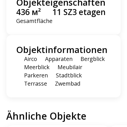
Objekteigenschaften
436 м²
11 SZ
3 etagen
Gesamtfläche
Objektinformationen
Airco
Apparaten
Bergblick
Meerblick
Meubilair
Parkeren
Stadtblick
Terrasse
Zwembad
Ähnliche Objekte