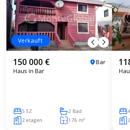
Verkauft
150 000 €
11
Bar
Haus in Bar
Hau
5 SZ
2 Bad
2 etagen
176 m²