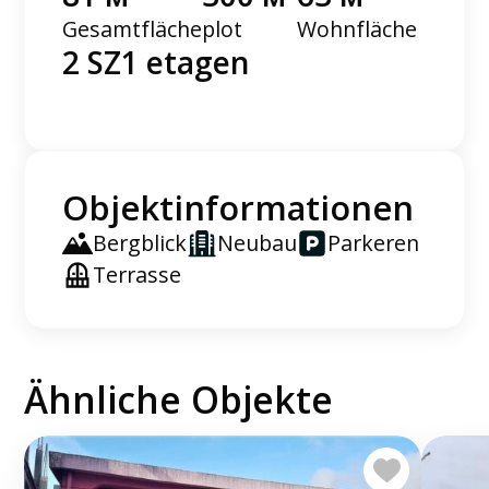
Gesamtfläche
plot
Wohnfläche
2 SZ
1 etagen
Objektinformationen
Bergblick
Neubau
Parkeren
Terrasse
Ähnliche Objekte