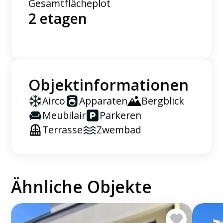
Gesamtfläche
plot
2 etagen
Objektinformationen
Airco
Apparaten
Bergblick
Meubilair
Parkeren
Terrasse
Zwembad
Ähnliche Objekte