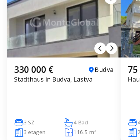
330 000 €
75
Budva
Stadthaus in Budva, Lastva
Hau
3 SZ
4 Bad
3 etagen
116.5 m²