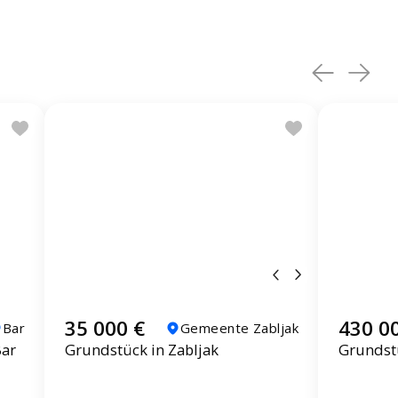
35 000 €
430 0
Bar
Gemeente Zabljak
Bar
Grundstück in Zabljak
Grundstü