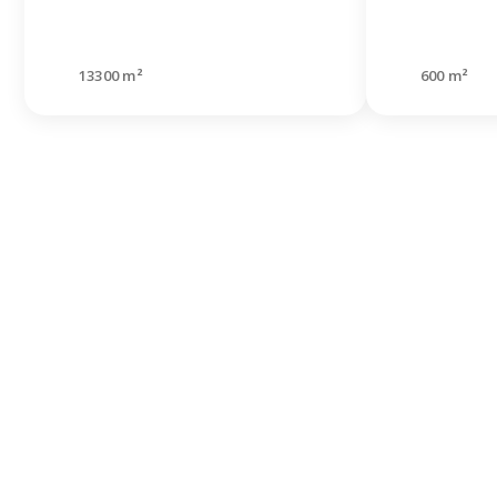
13300 m²
600 m²
Habe
gefu
gesu
Hinterlas