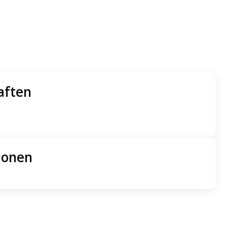
aften
ionen