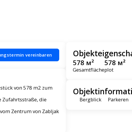
Objekteigensch
ungstermin vereinbaren
578 м²
578 м²
Gesamtfläche
plot
undstück von 578 m2 zum
Objektinformat
e Zufahrtsstraße, die
Bergblick
Parkeren
 vom Zentrum von Zabljak