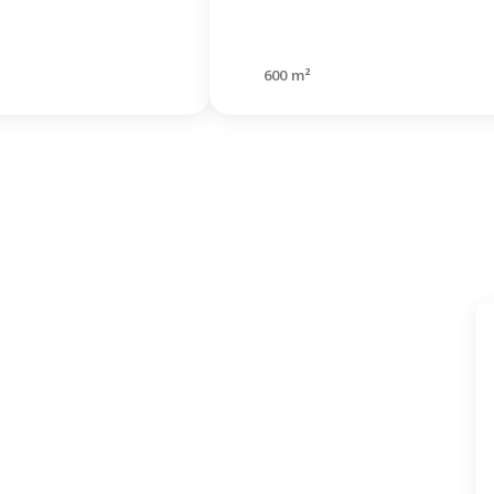
600 m²
n Sie nicht
nden, wonach Sie
cht haben?
sen Sie eine Anfrage für eine kostenlose