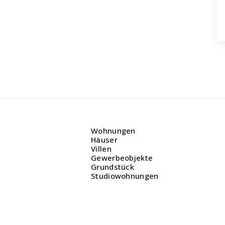
 Unsere Spezialisten rufen zurück und
nen bei Ihren Fragen.
Wohnungen
Häuser
Villen
Gewerbeobjekte
Grundstück
Studiowohnungen